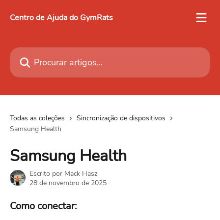
Ir para conteúdo principal
Centro de Ajuda do GymRats
Procurar artigos...
Todas as coleções
Sincronização de dispositivos
Samsung Health
Samsung Health
Escrito por
Mack Hasz
28 de novembro de 2025
Como conectar: