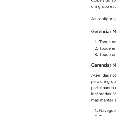
globais do ap
um grupo esp
As configuraç
Gerenciar N
Toque no
Toque em
Toque em
Gerenciar N
Além das noti
para um grupo
participando
incômodas. Vo
mas manter a
Navegue 