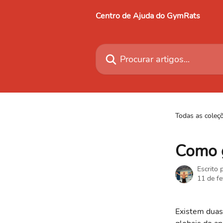
Ir para conteúdo principal
Centro de Ajuda do GymRats
Procurar artigos...
Todas as coleç
Como g
Escrito 
11 de fe
Existem duas 