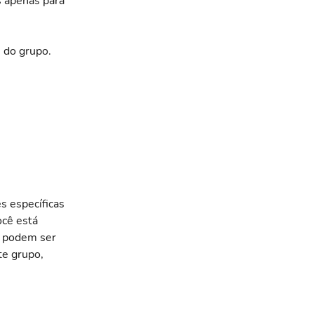
s apenas para 
s do grupo.
s específicas 
cê está 
n podem ser 
e grupo, 